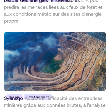
Leader des énergies renouvelables
L’IA pour
prédire les menaces liées aux feux de forêt et
aux conditions météo sur des sites d’énergie
propre
Syensqo
Design
Accroître l’efficacité des entreprises
Développement
minières grâce aux données brutes, à l’analyse