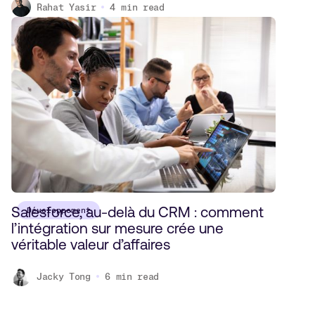
Rahat Yasir
4
min read
Salesforce, au-delà du CRM : comment
Développement
l’intégration sur mesure crée une
véritable valeur d’affaires
Jacky Tong
6
min read