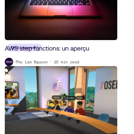
AWS step functions: un aperçu
Développement
Phu Lam Nguyen
10
min read