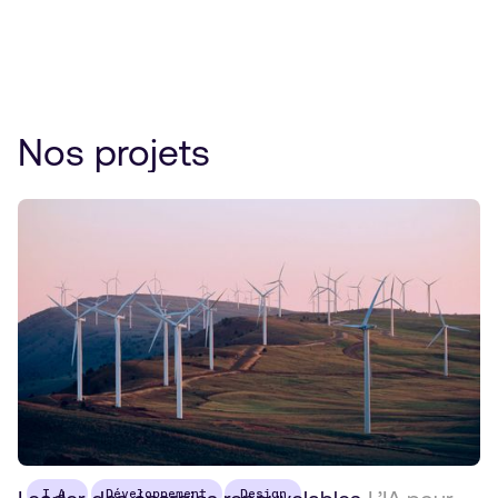
Nos projets
I.A.
Développement
Design