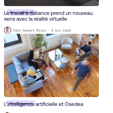
Le travail à distance prend un nouveau
Développement
sens avec la réalité virtuelle
Yann Genest Rioux
3
min read
L'intelligence artificielle et Osedea
Développement