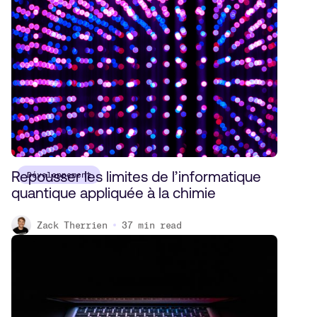
Repousser les limites de l’informatique
Développement
quantique appliquée à la chimie
Zack Therrien
37
min read