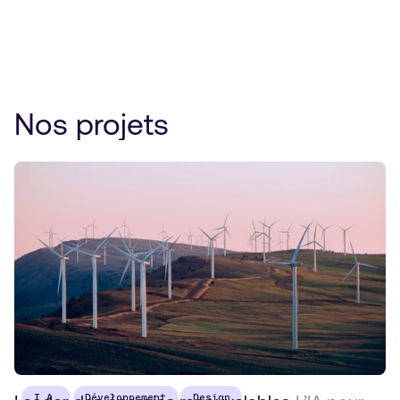
Nos projets
I.A.
Développement
Design