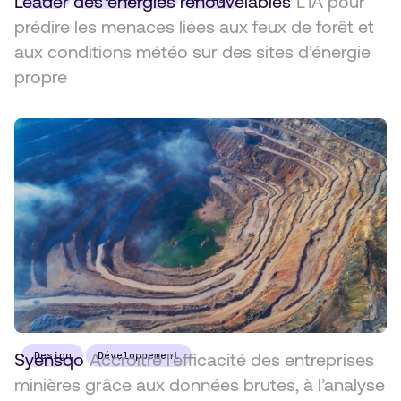
Leader des énergies renouvelables
L’IA pour
prédire les menaces liées aux feux de forêt et
aux conditions météo sur des sites d’énergie
propre
Syensqo
Design
Accroître l’efficacité des entreprises
Développement
minières grâce aux données brutes, à l’analyse