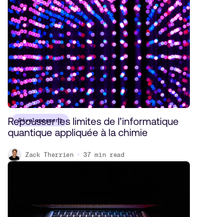
Repousser les limites de l’informatique
Développement
quantique appliquée à la chimie
Zack Therrien
37
min read