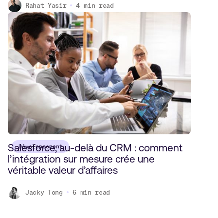
Rahat Yasir
4
min read
Salesforce, au-delà du CRM : comment
Développement
l’intégration sur mesure crée une
véritable valeur d’affaires
Jacky Tong
6
min read