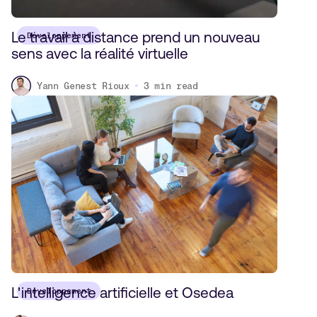
Le travail à distance prend un nouveau
Développement
sens avec la réalité virtuelle
Yann Genest Rioux
3
min read
L'intelligence artificielle et Osedea
Développement