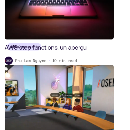
AWS step functions: un aperçu
Développement
Phu Lam Nguyen
10
min read