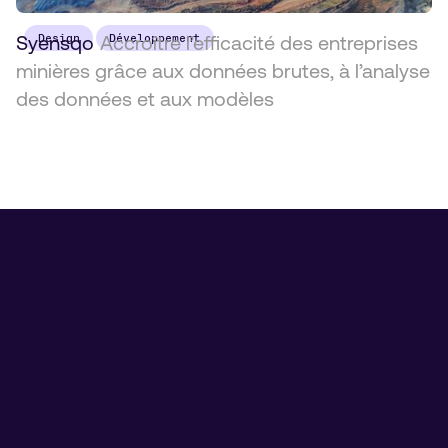
Syensqo
Design
Accroître l’efficacité des entreprises
Développement
minières grâce aux données brutes, à l’analyse
des données et aux modèles