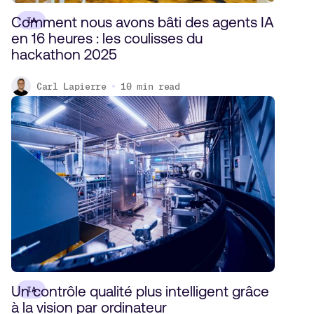
Comment nous avons bâti des agents IA
IA
en 16 heures : les coulisses du
hackathon 2025
Carl Lapierre
10
min read
Un contrôle qualité plus intelligent grâce
IA
à la vision par ordinateur