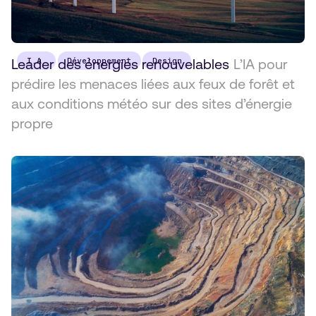
Leader des énergies renouvelables
I.A.
Développement
Design
L’IA pour
prédire les menaces liées aux feux de forêt et
aux conditions météo sur des sites d’énergie
propre