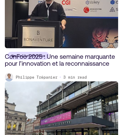
ConFoo 2025 : Une semaine marquante
Nouvelles/Presse
pour l’innovation et la reconnaissance
Philippe Trépanier
3
min read