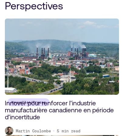
Perspectives
Innover pour renforcer l’industrie
Nouvelles/Presse
manufacturière canadienne en période
d’incertitude
Martin Coulombe
5
min read