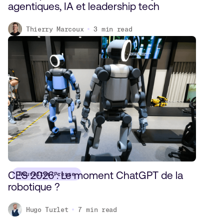
agentiques, IA et leadership tech
Thierry Marcoux
3
min read
CES 2026 : Le moment ChatGPT de la
Nouvelles/Presse
robotique ?
Hugo Turlet
7
min read