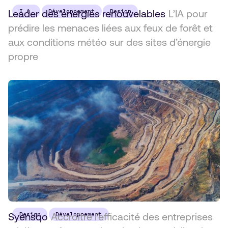
Leader des énergies renouvelables
I.A.
Développement
Design
L’IA pour
prédire les menaces liées aux feux de forêt et
aux conditions météo sur des sites d’énergie
propre
Syensqo
Design
Accroître l’efficacité des entreprises
Développement