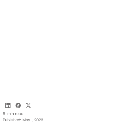
Votre entreprise n’a pas pour vocation de concevoir
des solutions technologiques. Ça, c’est notre
vocation. Alors, n’hésitez plus. Imaginez l’avenir de
votre entreprise. Quand vous serez prêts, nous vous
aiderons à concrétiser cette vision.
Questions?
Contactez-nous!
Thierry Marcoux
5
min read
Published:
May 1, 2026