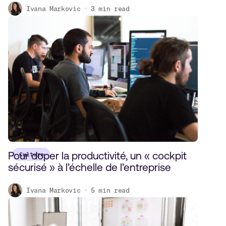
Ivana Markovic
3
min read
Pour doper la productivité, un « cockpit
Culture
sécurisé » à l’échelle de l’entreprise
Ivana Markovic
5
min read