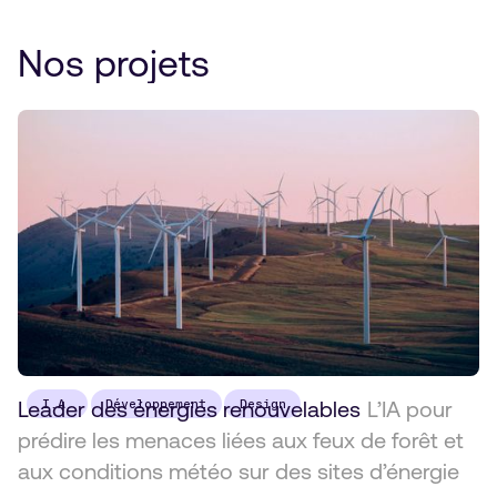
Nos projets
Leader des énergies renouvelables
I.A.
Développement
Design
L’IA pour
prédire les menaces liées aux feux de forêt et
aux conditions météo sur des sites d’énergie