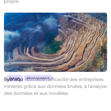
propre
Syensqo
Design
Accroître l’efficacité des entreprises
Développement
minières grâce aux données brutes, à l’analyse
des données et aux modèles