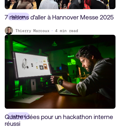
7 raisons d'aller à Hannover Messe 2025
Culture
Thierry Marcoux
4
min read
Quatre idées pour un hackathon interne
Culture
réussi