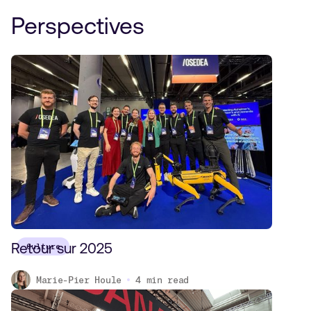
Perspectives
Retour sur 2025
Culture
Marie-Pier Houle
4
min read