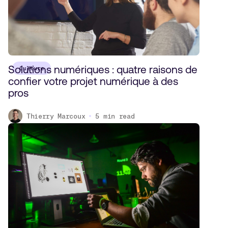
Solutions numériques : quatre raisons de
Culture
confier votre projet numérique à des
pros
Thierry Marcoux
5
min read