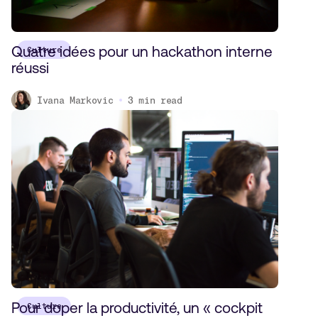
Quatre idées pour un hackathon interne
Culture
réussi
Ivana Markovic
3
min read
Pour doper la productivité, un « cockpit
Culture