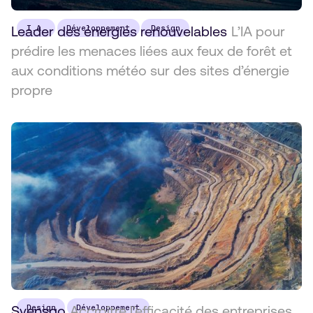
Leader des énergies renouvelables
I.A.
Développement
Design
L’IA pour
prédire les menaces liées aux feux de forêt et
aux conditions météo sur des sites d’énergie
propre
Syensqo
Design
Accroître l’efficacité des entreprises
Développement