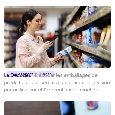
Le Décodeur
Développement
Décoder les emballages de
Design
produits de consommation à l’aide de la vision
par ordinateur et l’apprentissage machine