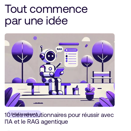
Tout commence
par une idée
10 clés révolutionnaires pour réussir avec
Développement
l’IA et le RAG agentique