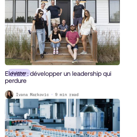
Elevate : développer un leadership qui
Culture
perdure
Ivana Markovic
9
min read