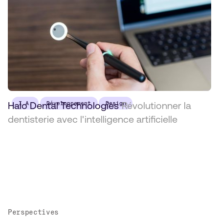
Halo Dental Technologies
I.A.
Développement
Design
Révolutionner la
dentisterie avec l'intelligence artificielle
Perspectives