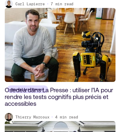
Carl Lapierre
7
min read
Osedea dans La Presse : utiliser l’IA pour
Nouvelles/Presse
rendre les tests cognitifs plus précis et
accessibles
Thierry Marcoux
4
min read