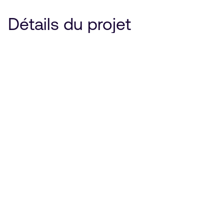
Détails du projet
Industry
Technologies
Node.js
AWS
Forest
React Native
S3 bucket storage
SQL
Cognitive Services
OpenCV image processing library
Firebase