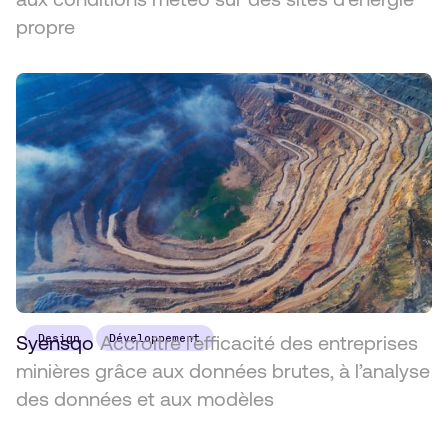
propre
Syensqo
Design
Accroître l’efficacité des entreprises
Développement
minières grâce aux données brutes, à l’analyse
des données et aux modèles