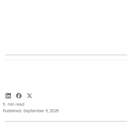
pour créer des solutions percutantes.
Prêt à redéfinir ce qui est possible dans la
technologie de la santé ?
Contactez-nous
dès
aujourd'hui pour donner vie à votre vision.
Brittney Muto
5
min read
Published:
September 11, 2025