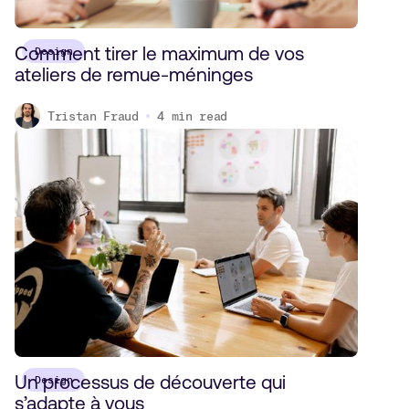
Comment tirer le maximum de vos
Design
ateliers de remue-méninges
Tristan Fraud
4
min read
Un processus de découverte qui
Design
s’adapte à vous