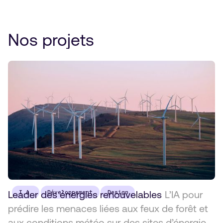
Nos projets
Leader des énergies renouvelables
I.A.
Développement
Design
L’IA pour
prédire les menaces liées aux feux de forêt et
aux conditions météo sur des sites d’énergie