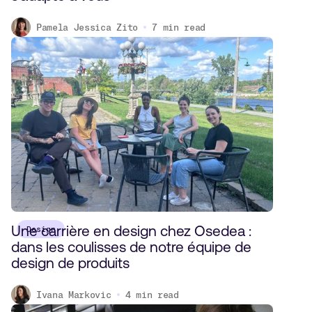
Pamela Jessica Zito
7
min read
Une carrière en design chez Osedea :
Design
dans les coulisses de notre équipe de
design de produits
Ivana Markovic
4
min read