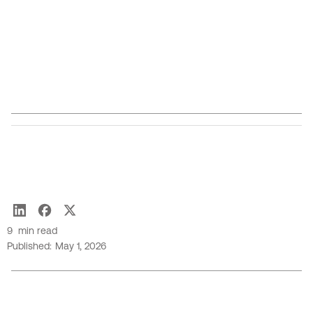
et déployer des flux de travail agentiques et des
modèles spécialisés qui tiennent la route en
production, avec la gouvernance, la sécurité et la
durabilité intégrées dès le départ.
Lilia Chorfi-Belhadj
9
min read
Published:
May 1, 2026