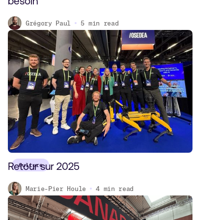
besoin
Grégory Paul
5
min read
Retour sur 2025
Culture
Marie-Pier Houle
4
min read