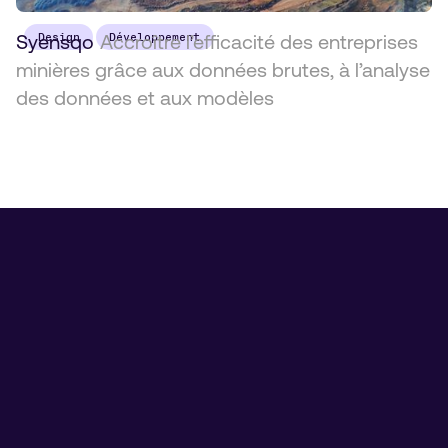
Syensqo
Design
Accroître l’efficacité des entreprises
Développement
minières grâce aux données brutes, à l’analyse
des données et aux modèles