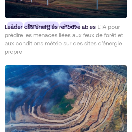
Leader des énergies renouvelables
I.A.
Développement
Design
L’IA pour
prédire les menaces liées aux feux de forêt et
aux conditions météo sur des sites d’énergie
propre