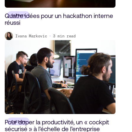
Quatre idées pour un hackathon interne
Culture
réussi
Ivana Markovic
3
min read
Pour doper la productivité, un « cockpit
Culture
sécurisé » à l’échelle de l’entreprise